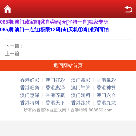
085期:澳门藏宝阁[④肖④码]★[平特一肖]独家专研
085期:澳门一点红[极限12码]★[天机①肖]准到可怕
下一篇：
上一篇：
返回网站首页
香港好彩
澳门好彩
澳门赢彩
香港赢彩
香港旺角
香港惠泽
澳门神算
香港神算
澳门惠泽
香港齐赢
澳门淘料
澳门六合
香港特料
香港天下
香港跑狗
香港九龙
所有内容都转自互联网！香港特料:868856.com