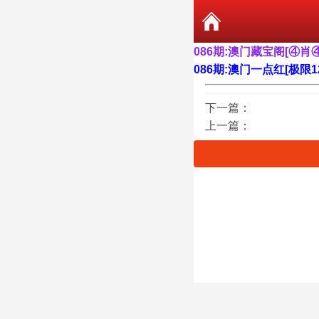
086期:澳门藏宝阁[④肖
086期:澳门一点红[极限
下一篇：
上一篇：