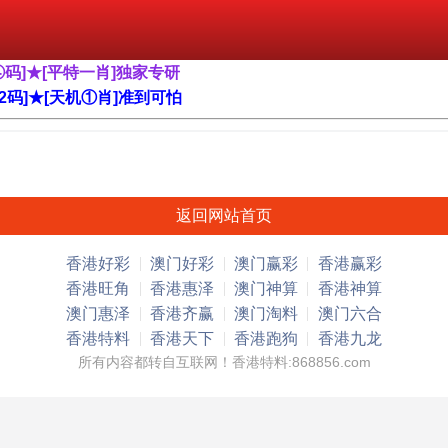
④码]★[平特一肖]独家专研
12码]★[天机①肖]准到可怕
返回网站首页
香港好彩
澳门好彩
澳门赢彩
香港赢彩
香港旺角
香港惠泽
澳门神算
香港神算
澳门惠泽
香港齐赢
澳门淘料
澳门六合
香港特料
香港天下
香港跑狗
香港九龙
所有内容都转自互联网！香港特料:868856.com