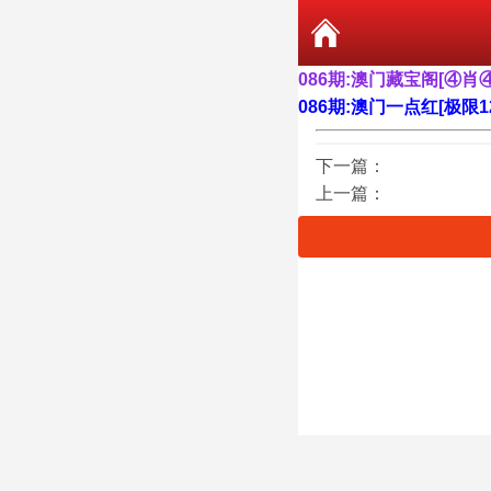
086期:澳门藏宝阁[④肖
086期:澳门一点红[极限
下一篇：
上一篇：