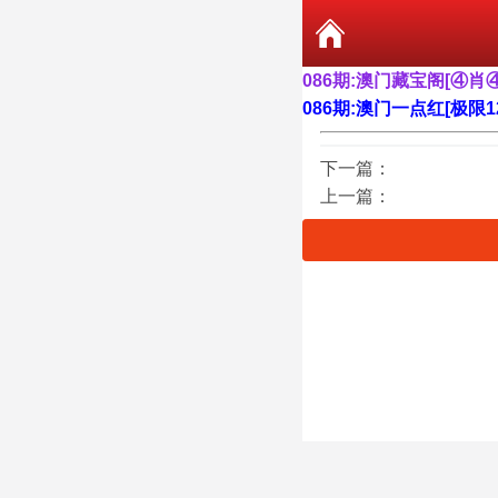
086期:澳门藏宝阁[④肖
086期:澳门一点红[极限
下一篇：
上一篇：