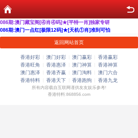
086期:澳门藏宝阁[④肖④码]★[平特一肖]独家专研
086期:澳门一点红[极限12码]★[天机①肖]准到可怕
返回网站首页
香港好彩
澳门好彩
澳门赢彩
香港赢彩
香港旺角
香港惠泽
澳门神算
香港神算
澳门惠泽
香港齐赢
澳门淘料
澳门六合
香港特料
香港天下
香港跑狗
香港九龙
所有内容载自互联网谨供友友娱乐参考!
香港特料:868856.com