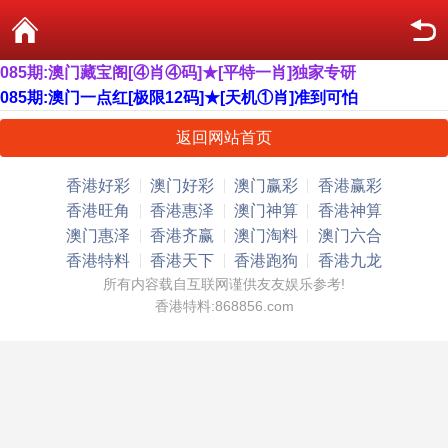
085期:澳门藏宝阁[④肖④码]★[平特一肖]独家专研
085期:澳门一点红[极限12码]★[天机①肖]准到可怕
返回网站首页
香港好彩
澳门好彩
澳门赢彩
香港赢彩
香港旺角
香港惠泽
澳门神算
香港神算
澳门惠泽
香港齐赢
澳门淘料
澳门六合
香港特料
香港天下
香港跑狗
香港九龙
所有内容载自互联网谨供友友娱乐参考!
香港特料:868856.com