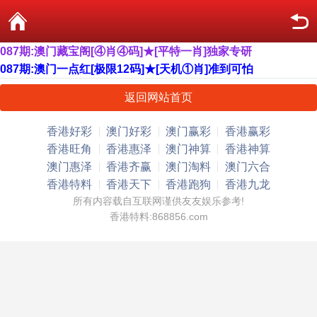
087期:澳门藏宝阁[④肖④码]★[平特一肖]独家专研
087期:澳门一点红[极限12码]★[天机①肖]准到可怕
返回网站首页
香港好彩
澳门好彩
澳门赢彩
香港赢彩
香港旺角
香港惠泽
澳门神算
香港神算
澳门惠泽
香港齐赢
澳门淘料
澳门六合
香港特料
香港天下
香港跑狗
香港九龙
所有内容载自互联网谨供友友娱乐参考!
香港特料:868856.com