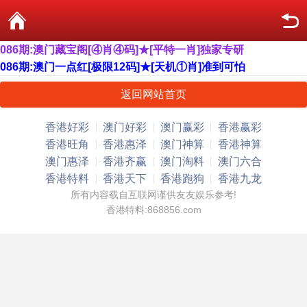
086期:澳门藏宝阁[④肖④码]★[平特一肖]独家专研
086期:澳门一点红[极限12码]★[天机①肖]准到可怕
返回网站首页
香港好彩
澳门好彩
澳门赢彩
香港赢彩
香港旺角
香港惠泽
澳门神算
香港神算
澳门惠泽
香港齐赢
澳门淘料
澳门六合
香港特料
香港天下
香港跑狗
香港九龙
所有内容载自互联网谨供友友娱乐参考!
香港特料:868856.com