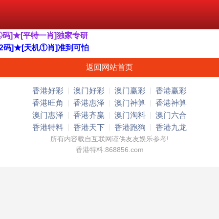
④码]★[平特一肖]独家专研
12码]★[天机①肖]准到可怕
返回网站首页
香港好彩
澳门好彩
澳门赢彩
香港赢彩
香港旺角
香港惠泽
澳门神算
香港神算
澳门惠泽
香港齐赢
澳门淘料
澳门六合
香港特料
香港天下
香港跑狗
香港九龙
所有内容载自互联网谨供友友娱乐参考!
香港特料:868856.com