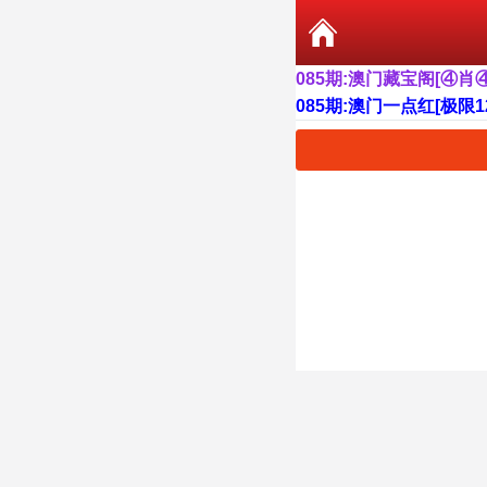
085期:澳门藏宝阁[④肖
085期:澳门一点红[极限