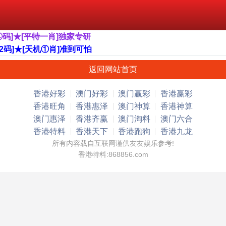
④码]★[平特一肖]独家专研
12码]★[天机①肖]准到可怕
返回网站首页
香港好彩
澳门好彩
澳门赢彩
香港赢彩
香港旺角
香港惠泽
澳门神算
香港神算
澳门惠泽
香港齐赢
澳门淘料
澳门六合
香港特料
香港天下
香港跑狗
香港九龙
所有内容载自互联网谨供友友娱乐参考!
香港特料:868856.com