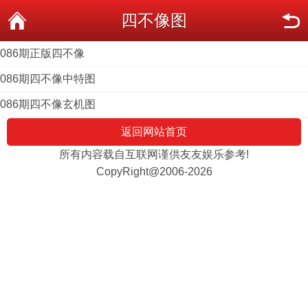
四不像图
086期正版四不像
086期四不像中特图
086期四不像玄机图
返回网站首页
所有内容载自互联网谨供友友娱乐参考!
CopyRight@2006-2026