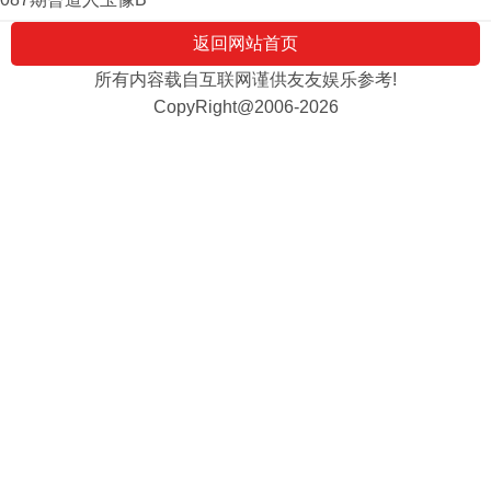
返回网站首页
所有内容载自互联网谨供友友娱乐参考!
CopyRight@2006-2026