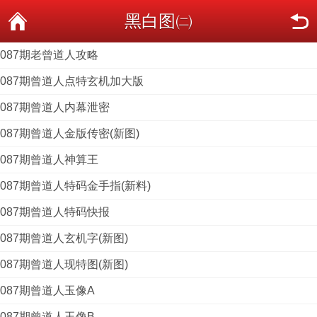
黑白图㈡
087期老曾道人攻略
087期曾道人点特玄机加大版
087期曾道人内幕泄密
087期曾道人金版传密(新图)
087期曾道人神算王
087期曾道人特码金手指(新料)
087期曾道人特码快报
087期曾道人玄机字(新图)
087期曾道人现特图(新图)
087期曾道人玉像A
087期曾道人玉像B