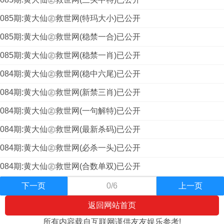
085期:黄大仙㊣救世网(特玛大小)已公开
085期:黄大仙㊣救世网(稳禁一合)已公开
085期:黄大仙㊣救世网(稳禁一肖)已公开
084期:黄大仙㊣救世网(稳中六尾)已公开
084期:黄大仙㊣救世网(新禁三肖)已公开
084期:黄大仙㊣救世网(一句解特)已公开
084期:黄大仙㊣救世网(最新杀码)已公开
084期:黄大仙㊣救世网(必杀一头)已公开
084期:黄大仙㊣救世网(合数单双)已公开
下一页
0/6
上一页
返回网站首页
所有内容载自互联网谨供友友娱乐参考!