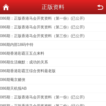
正版资料
086期：正版香港马会开奖资料（第一份）(已公开)
086期：正版香港马会开奖资料（第二份）(已公开)
086期：正版香港马会开奖资料（第三份）(已公开)
086期内部18码中特
086期香港彩霸王五点来料
086期生活幽默：成功的关系
086期香港彩霸王综合资料最老版
086期葡京赌侠
086期天机报AB
085期：正版香港马会开奖资料（第一份）(已公开)
085期：正版香港马会开奖资料（第二份）(已公开)