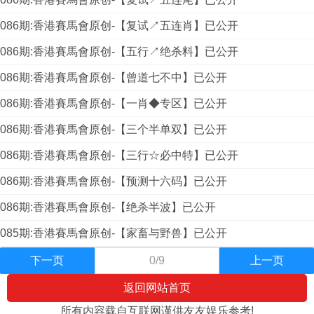
086期:香港賽馬會原创-【复试↗五连肖】已公开
086期:香港賽馬會原创-【五行↗绝杀料】已公开
086期:香港賽馬會原创-【曾道七不中】已公开
086期:香港賽馬會原创-【一肖◆专区】已公开
086期:香港賽馬會原创-【三个半单双】已公开
086期:香港賽馬會原创-【三行☆必中特】已公开
086期:香港賽馬會原创-【预测十六码】已公开
086期:香港賽馬會原创-【绝杀半波】已公开
085期:香港賽馬會原创-【家畜与野兽】已公开
下一页
0/9
上一页
返回网站首页
所有内容载自互联网谨供友友娱乐参考!